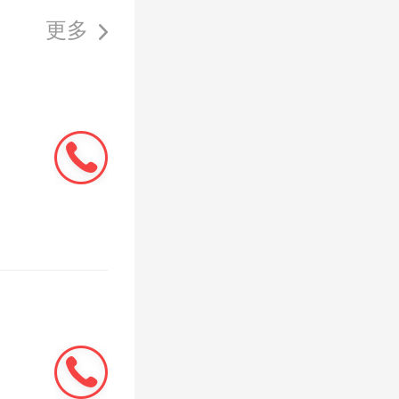
更多
常住人口
38平方
刚需，同
第三。原
力和人口