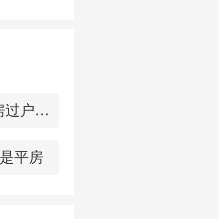
年楼市有
50城市
排名前
二手房过户手续流程
需求侧方
是平房
地已经连
P2的位