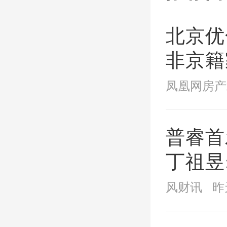
住宅进
市呈现
北京优
数据，
非京籍
缴纳年
216
凤凰网房产
成交金
普睿首
丁祖昱
杭州、
阶段
风财讯
昨
位置。
品住宅