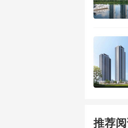
吸纳能
到6%
在TO
优秀企
集聚优
支撑。
实际上
推荐阅