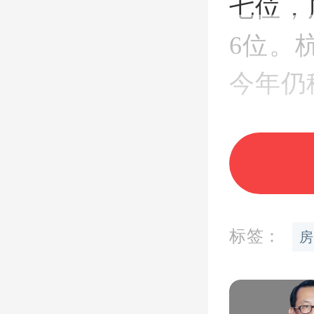
七位，
6位。
今年仍
另外，
烟台排
标签：
房
数据显
住人口