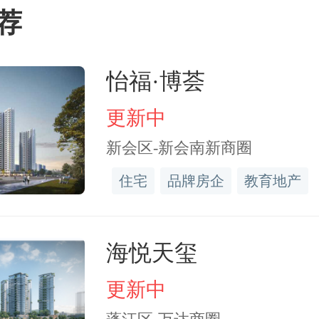
荐
北京投资前景不相上下，
怡福·博荟
00万，且
人均住房面积
不足
更新中
意味着两个城市既有大量
新会区-新会南新商圈
有着更大的住房改善空间。
住宅
品牌房企
教育地产
海悦天玺
名从去年的第七位跃升至
更新中
，深圳有着更强的经济活