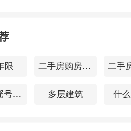
端形成合力，2025年下半
更加明确的筑底企稳行情。
荐
的中国房地产投资前景TOP
上海、北京以绝对优势继续
年限
二手房购房注意事项
两个一线城市在供给侧和
公租房摇号申请
多层建筑
什么
有极为显著的优势，且两
国房地产投资前景排行榜TO
达11年。