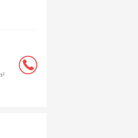
均增速达
3万人，
加上大量
来的人才
最重要的
m²
展高品质