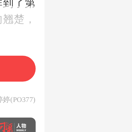
排到了第
的翘楚，
、兰州和
(PO377)
4%的常
且
商品房