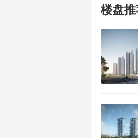
楼盘推
上海和
均超20
米，这
时也拥
深圳排
因在于