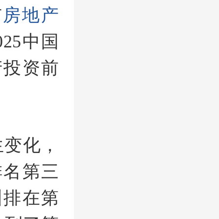
市
房地产
25中国
产投资前
生变化，
排名第三
圳排在第