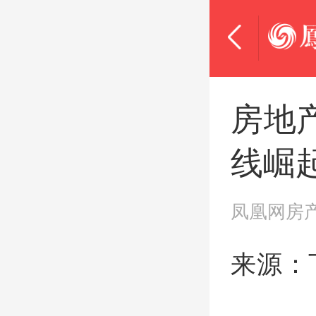
房地
线崛
凤凰网房
来源：