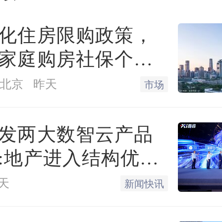
一步对存量改善需求挖潜
出了更强的发展韧性，据CR
化住房限购政策，
2024年深圳商品住宅成交金
家庭购房社保个税
限下调为一年
亿元，同比上升23%，是TOP
北京
昨天
市场
额上涨的城市。
发两大数智云产品
:地产进入结构优化
成都近年来一直稳定在第4
天
新闻快讯
这两个城市特征极为相似
成交金额都是在2024年