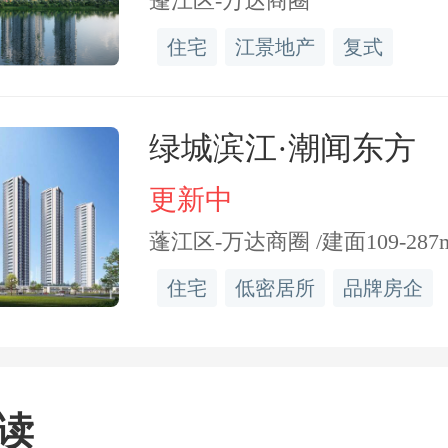
蓬江区-万达商圈
力，疫情解封后2年GDP平
住宅
江景地产
复式
，2023年以来常住人口增长3
P10城市中均高居第一，再
绿城滨江·潮闻东方
业集聚、以及临近香港带
更新中
势，这些都是楼市需求侧
蓬江区-万达商圈 /建面109-287
住宅
低密居所
品牌房企
，深圳通过供给侧方面发
读