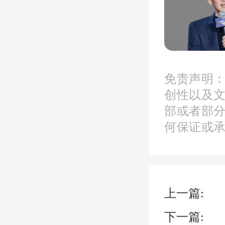
成交面
在发达
免责声明
创性以及
人口支
部或者部
终处于
何保证或
仍有年
上一篇:
TOP
下一篇: