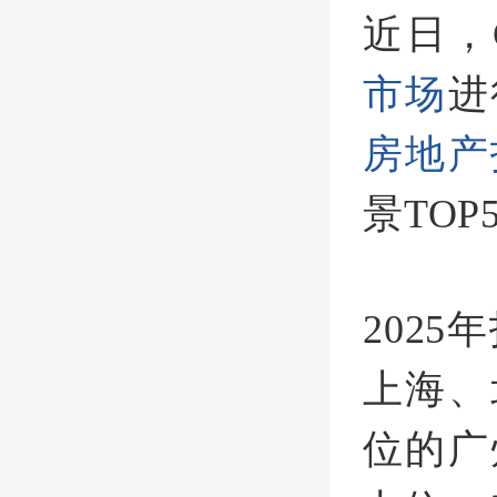
近日，
市场
进
房地产
景TO
202
上海、
位的广