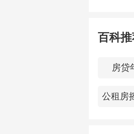
与政策
望走出
百科推
在最新
中，
房贷
二，这
面均具
续在全
置上长