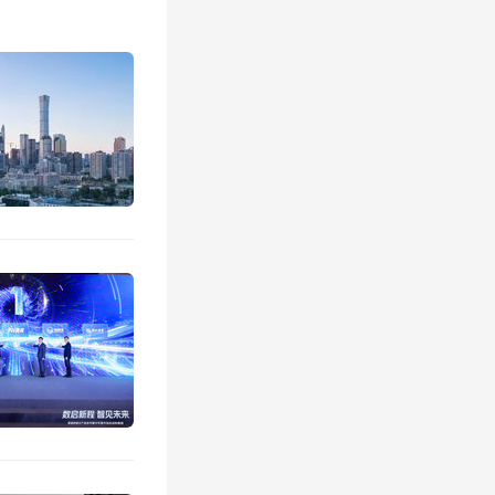
，整体楼
IC监测
额达到3
5中唯一
、5名的
，两地商
才出现转