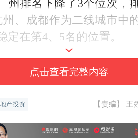
广州排名下降了3个位次，
杭州、成都作为二线城市中
稳定在第4、5名的位置。
天津、海口、珠海、三亚
点击查看完整内容
名显著上升。
【责编】 王婷婷
地产投资
示，这50个城市拥有全国3
，集中了50%的GDP，并