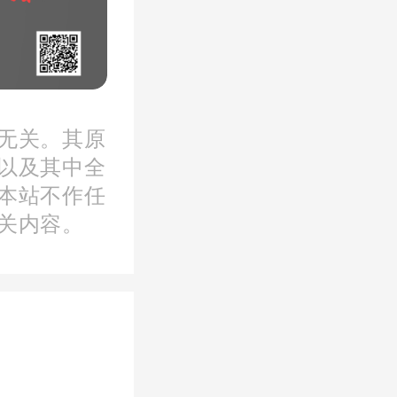
亿的流动
无关。其原
以及其中全
求表现始
本站不作任
城市未来
关内容。
求，也将