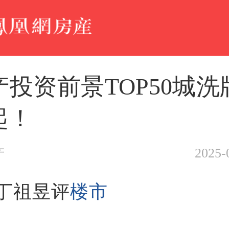
产投资前景TOP50城洗
起！
2025-
产
丁祖昱评
楼市