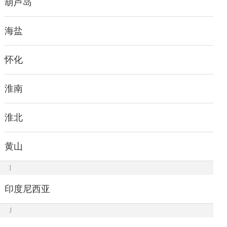
葫芦岛
海盐
怀化
淮南
淮北
黄山
I
印度尼西亚
J