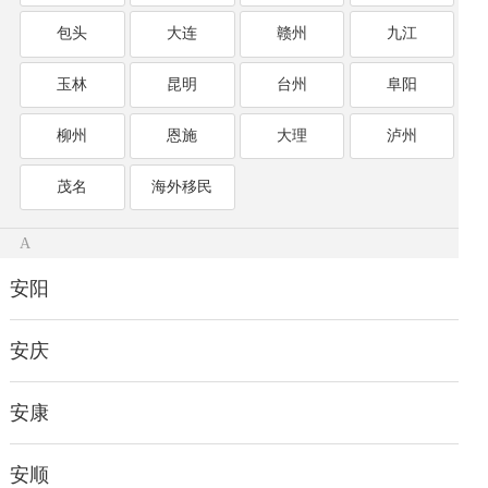
包头
大连
赣州
九江
玉林
昆明
台州
阜阳
柳州
恩施
大理
泸州
茂名
海外移民
A
安阳
安庆
安康
安顺