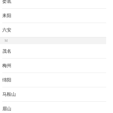
娄底
耒阳
六安
M
茂名
梅州
绵阳
马鞍山
眉山