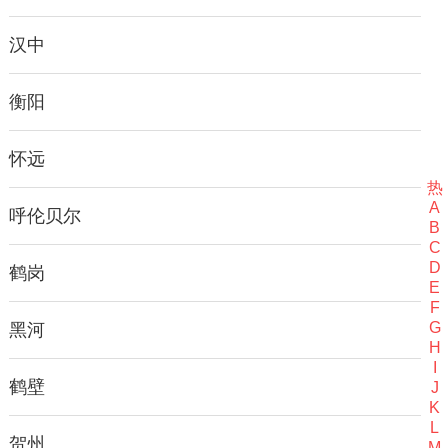
汉中
衡阳
怀远
热
A
呼伦贝尔
B
C
D
鹤岗
E
F
G
黑河
H
I
鹤壁
J
K
L
贺州
M