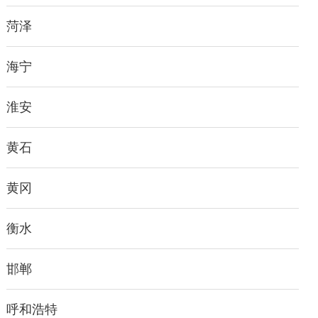
菏泽
海宁
淮安
黄石
黄冈
衡水
邯郸
呼和浩特