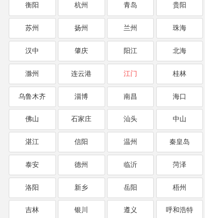
衡阳
杭州
青岛
贵阳
苏州
扬州
兰州
珠海
汉中
肇庆
阳江
北海
滁州
连云港
江门
桂林
乌鲁木齐
淄博
南昌
海口
佛山
石家庄
汕头
中山
湛江
信阳
温州
秦皇岛
泰安
德州
临沂
菏泽
洛阳
新乡
岳阳
梧州
吉林
银川
遵义
呼和浩特