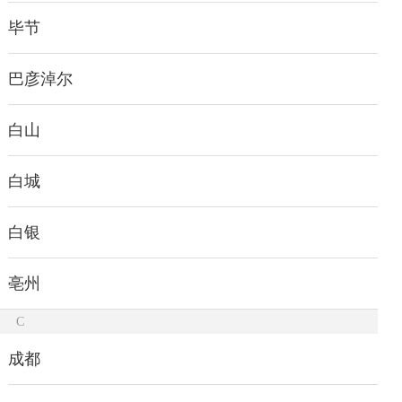
毕节
巴彦淖尔
白山
白城
白银
亳州
C
成都