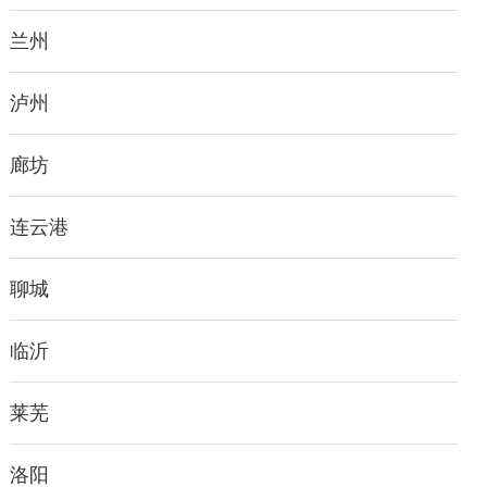
兰州
泸州
廊坊
连云港
聊城
临沂
莱芜
洛阳