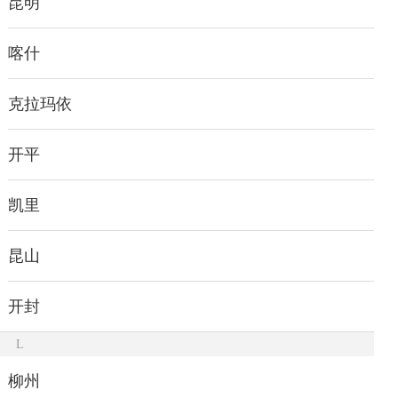
昆明
喀什
克拉玛依
开平
凯里
昆山
开封
L
柳州