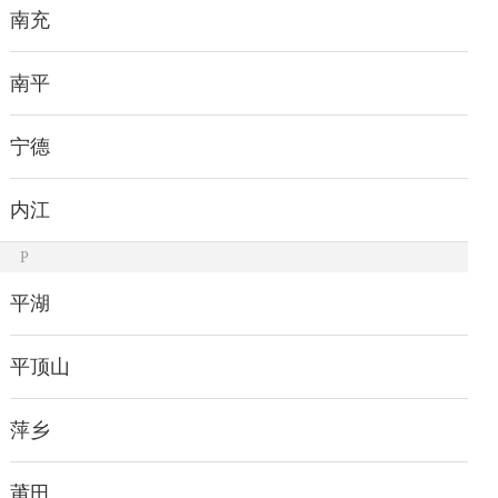
南充
南平
宁德
内江
P
平湖
平顶山
萍乡
莆田