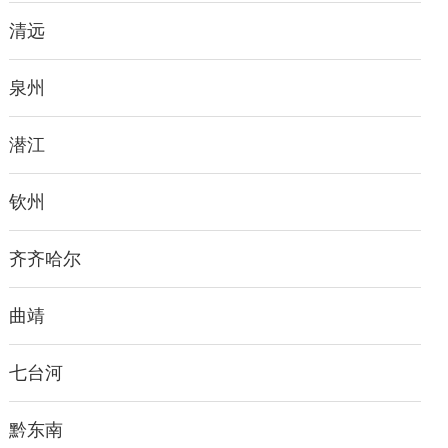
清远
泉州
潜江
钦州
齐齐哈尔
曲靖
七台河
黔东南