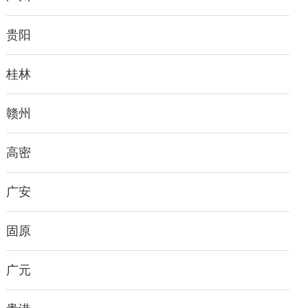
贵阳
桂林
赣州
高密
广安
固原
广元