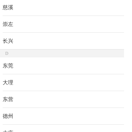
慈溪
崇左
长兴
D
东莞
大理
东营
德州