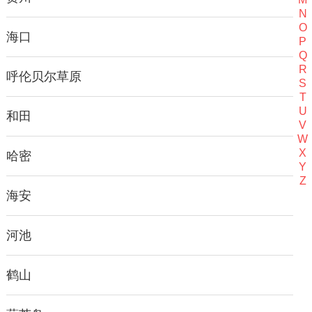
N
O
海口
P
Q
R
呼伦贝尔草原
S
T
U
和田
V
W
X
哈密
Y
Z
海安
河池
鹤山