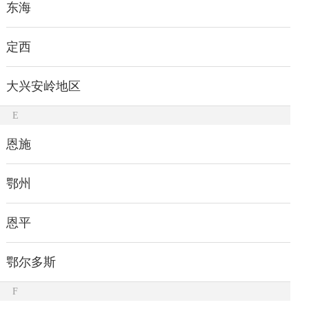
东海
定西
大兴安岭地区
E
恩施
鄂州
恩平
鄂尔多斯
F