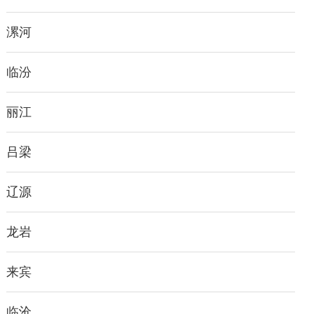
漯河
临汾
丽江
吕梁
辽源
龙岩
来宾
临沧